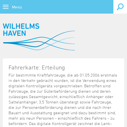
Menü
Bürgerservice
Themen
Wirtschaft, Forschung & Bildung
Übersicht
Lebenslagen
Wirtschaftsstandort
Tourismus & Freizeit
Behinderung
Übersicht
Übersicht
Verwaltung online
Wirtschaftsförderung
Tourismus
Kontrast
Bildung
Ausweis und Pass
CTW - Container Terminal Wilhelmshaven
Fahrerkarte: Erteilung
Übersicht
Übersicht
Übersicht
Forschung & Bildung
Veranstaltungskalender
Gesundheit
Bauen
Gewerbeflächen
Für bestimmte Kraftfahrzeuge, die ab 01.05.2006 erstmals
Ausschreibungen, Vergaben
Ansprechpartner
Stadtporträt
in den Verkehr gebracht wurden, ist die Verwendung eines
Kirche, Religion
Übersicht
Übersicht
Daten und Fakten
Kultur und Freizeit
Fahrzeug und Verkehr
Gewerbeimmobilien
digitalen Kontrollgeräts vorgeschrieben. Betroffen sind
Bundes-/Landesbehörden
BIWAQ V
Sehenswürdigkeiten
Kriminalprävention
Forschung und Lehre
Heutige Veranstaltungen
Fahrzeuge, die zur Güterbeförderung dienen und deren
Familie und Kinder
Hafenbereiche und Terminals
Übersicht
Übersicht
Jobs, Karriere
Beflaggungskalender
Finanzierungshilfen
Prospektmaterial
zulässiges Gesamtgewicht, einschließlich Anhänger oder
Notrufe/Notdienste
Jade Hochschule
Vorschau 7 Tage
Sattelanhänger, 3,5 Tonnen übersteigt sowie Fahrzeuge,
Geburt
Infrastruktur
Archiv
Freizeithinweise
Bauleitplanung
Infomaterial und Links
Übersicht
Gezeitenkalender
Bundeswehr
die zur Personenbeförderung dienen und die nach ihrer
Senioren
Musikschule
Vorschau 1 Monat
Heirat und Partnerschaft
Regionalmanagement Strukturwandel Kohleausstieg
Datenkatalog
Informationsparcours Revolution 18/19
Bauart und Ausstattung geeignet und dazu bestimmt sind,
Dienstleistungen von A bis Z
KMU-Programm
Stellenausschreibungen der Stadt
Großveranstaltungen
mehr als neun Personen - einschließlich des Fahrers - zu
Soziales
Schulen
Ruhestand und Alter
Standortdaten
Statistische Veröffentlichungen
Kultureinrichtungen
befördern. Das digitale Kontrollgerät zeichnet die Lenk-
Elektronisches Amtsblatt für die Stadt Wilhelmshaven
Krisenhilfe
Ausbildung & Studium
Tourist-Card