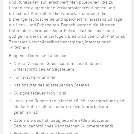
Steuer- und Abgabenangelegenheiten
Schulkindergarten
und Ruhezeiten auf, erschwert Manipulationen, die zu
Schule
Wirtschaftsstruktur
Kulturzentrum Pumpwerk
Formulare
Regionale Kooperationen
Stadt Wilhelmshaven
Unterkünfte
Lasten der allgemeinen Verkehrssicherheit gehen und
Umwelt-, Natur- und Klimaschutz
Stadtarchiv
erleichtert Kontrollen. Die Fahrerkarte ersetzt die
Sterbefall
Maritime Meile
Online-Terminvergabe
Unternehmensnachfolge
bisherige Tachoscheibe und speichert mindestens 28 Tage
Verkehr und Mobilität
Stadtbibliothek
Studium
Museen und Ausstellungen
die Lenk- und Ruhezeiten. Danach werden die ältesten
Politik & Verwaltung
Unterstützung für ExistenzgründerInnen
Wohnen, Bauen
Volkshochschule
Daten überschrieben. Jeder Fahrer darf nur über eine
Umzug und Neubürger
Schiffe, Häfen und Meer erleben
gültige Fahrerkarte verfügen. Dies wird überprüft (national:
Pressemitteilungen
Zukunftsregion JadeBay
Wahlen
Weiterbildung
Zentrales Kontrollgerätkartenregister, international:
Wohnen und Verbrauchen
Sportangebot
Ratsinformationssystem
TACHOnet).
Städtepartnerschaften
Folgende Daten sind ablesbar:
Städtische Dienststellen
Stadtpark
Name, Vorname, Geburtsdatum, Lichtbild und
Stadtrecht
Unterschrift des Antragstellers
Tag des offenen Denkmals
Telefonverzeichnis
Führerscheinnummer
Veranstaltungsorte
Nationalität des ausstellenden Staates
Gültigkeitsdauer (von / bis)
Lenk- und Ruhezeiten (einschließlich Unterbrechung und
ob der Fahrer alleine oder im Zweifahrerbetrieb
gefahren ist)
Daten, die das Fahrzeug betreffen (Betriebszeiten,
Datum, behördliches Kennzeichen, Kilometerstand)
Ereignisse, Fehler und Kontrollen