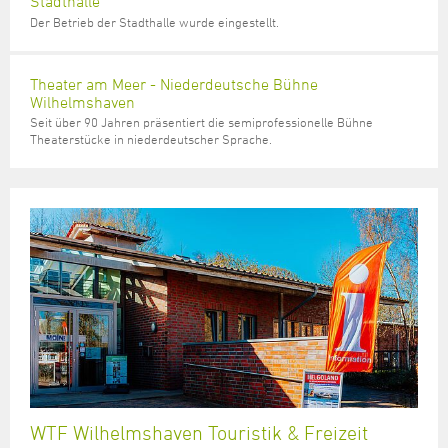
Stadthalle
Der Betrieb der Stadthalle wurde eingestellt.
Theater am Meer - Niederdeutsche Bühne
Wilhelmshaven
Seit über 90 Jahren präsentiert die semiprofessionelle Bühne
Theaterstücke in niederdeutscher Sprache.
WTF Wilhelmshaven Touristik & Freizeit