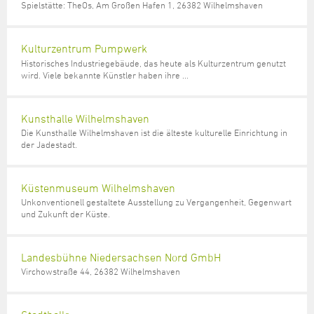
Steuer- und Abgabenangelegenheiten
Schulkindergarten
Spielstätte: TheOs, Am Großen Hafen 1, 26382 Wilhelmshaven
Schule
Wirtschaftsstruktur
Kulturzentrum Pumpwerk
Formulare
Regionale Kooperationen
Stadt Wilhelmshaven
Unterkünfte
Umwelt-, Natur- und Klimaschutz
Stadtarchiv
Sterbefall
Maritime Meile
Online-Terminvergabe
Unternehmensnachfolge
Verkehr und Mobilität
Stadtbibliothek
Kulturzentrum Pumpwerk
Studium
Museen und Ausstellungen
Historisches Industriegebäude, das heute als Kulturzentrum genutzt
Politik & Verwaltung
Unterstützung für ExistenzgründerInnen
Wohnen, Bauen
Volkshochschule
wird. Viele bekannte Künstler haben ihre ...
Umzug und Neubürger
Schiffe, Häfen und Meer erleben
Pressemitteilungen
Zukunftsregion JadeBay
Wahlen
Weiterbildung
Wohnen und Verbrauchen
Sportangebot
Ratsinformationssystem
Kunsthalle Wilhelmshaven
Städtepartnerschaften
Die Kunsthalle Wilhelmshaven ist die älteste kulturelle Einrichtung in
Städtische Dienststellen
der Jadestadt.
Stadtpark
Stadtrecht
Tag des offenen Denkmals
Telefonverzeichnis
Küstenmuseum Wilhelmshaven
Veranstaltungsorte
Unkonventionell gestaltete Ausstellung zu Vergangenheit, Gegenwart
und Zukunft der Küste.
Landesbühne Niedersachsen Nord GmbH
Virchowstraße 44, 26382 Wilhelmshaven